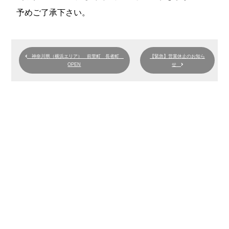
予めご了承下さい。
神奈川県（横浜エリア） 前里町 長者町
【緊急】営業休止のお知ら
OPEN
せ