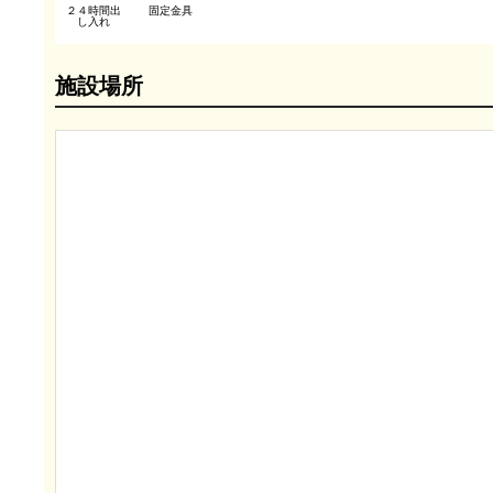
２４時間出
固定金具
し入れ
施設場所