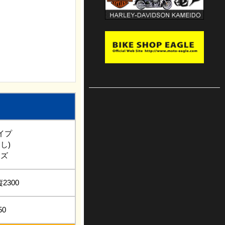
イプ
し)
イズ
縦2300
50