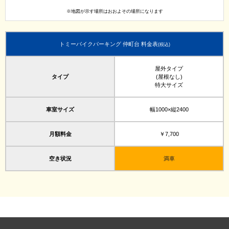
※地図が示す場所はおおよその場所になります
トミーバイクパーキング 仲町台 料金表
(税込)
屋外タイプ
タイプ
(屋根なし)
特大サイズ
車室サイズ
幅1000×縦2400
月額料金
￥7,700
空き状況
満車