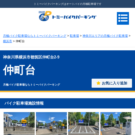
トミーバイクパーキングはオートバイの月極駐車場です
月極バイク駐車場ならトミーバイクパーキング
>
駐車場
>
神奈川エリアの月極バイク駐車場
>
横浜市
>
仲町台
神奈川県横浜市都筑区仲町台2-9
仲町台
お気に入り追加
月極バイク駐車場ならトミーバイクパーキング
バイク駐車場施設情報