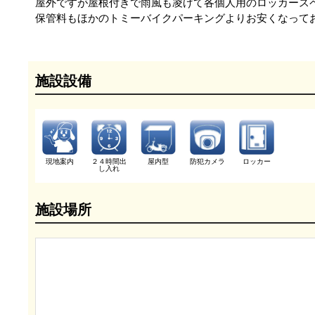
屋外ですが屋根付きで雨風も凌げて各個人用のロッカース
保管料もほかのトミーバイクパーキングよりお安くなってお
施設設備
現地案内
２４時間出
屋内型
防犯カメラ
ロッカー
し入れ
施設場所