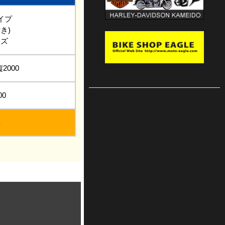
イプ
き)
イズ
縦2000
00
車