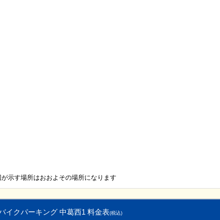
図が示す場所はおおよその場所になります
バイクパーキング 中葛西1 料金表
(税込)